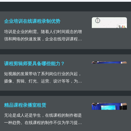
企业培训在线课程录制优势
培训是企业的刚需。随着人们时间观念的增
强和网络的快速发展，企业在线培训课程逐
渐成为主流，为此企业在线培训课程的录制
有哪些优势，我们一起了解一下。企业在线
培训课程的录制，直接将录制完成的视频内
课程剪辑师要具备哪些能力？
容在网络平台发布，企业员工可以根据自己
短视频的发展带动了系列岗位行业的兴起，
的时间要求和阶段进行自主学习。而且相较
摄像、剪辑、灯光、运营、设计等等，为了
于企业直播培训，在线培训课程的录制成本
呈现出视频画面的美感，需要各个岗位部门
较低，课程能够多......
之间的合作。今天我们就来看一下完美在线
课件视频的呈现，其背后的剪辑师所要具备
精品课程录播室租赁
的能力。首先课程剪辑与宣传片、广告片的
无论是成人还是学生，在线课程的制作都是
剪辑还是有一定的区别的。宣传片和广告片
一种趋势。在线课程的制作不仅为学习提供
的拍摄制作总体量上也就是系列内容，最多
了方便，也是一种推广营销获得收益的方