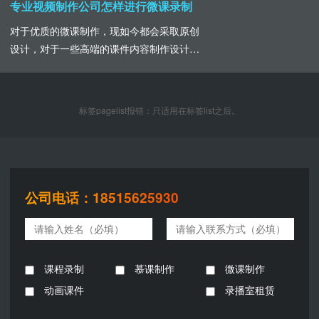
的存在。1、教材搬用课件的制作可以说是重
专业视频制作公司怎样进行微课录制
难点的总结，并不是直接将课程内容原封不
对于优质的微课制作，现如今都会采取原创
动的搬运到屏幕上，全部的内容堆砌对学生
设计，对于一些高端的课件内容制作设计，
们的学习吸收没有一点用处。其内容的制作
一些录屏软件是很难实现的，这就需要寻找
在于可视化，将......
专业的制作公司来进行。基于微课制作的主
要要求时，内容精炼，重难点突出，对于内
标签pagelist报错：只适用在标签list之后。
容繁缛而多的情况下进行系列制作，在内
容、文字、图片以及声音的运用中注意准确
无误，保证微课的呈现语言上的通俗易懂、
深入浅出，讲究停顿......
公司电话：18515625930
课程录制
慕课制作
微课制作
动画课件
录播室租赁