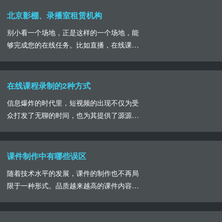
的课程录制设备都有什么我们具体详细的了
北京影棚、录播室租赁机构
解一下。首先最必要的设备便是高清摄像
别小看一个场地，正是这样的一个场地，能
机，摄像机的使用决定着最终成片画面的清
够完成您的在线任务。比如直播，在线课程
晰度，课程的呈现在画面上尤为重要，既展
录制，线上年会，线上会议以及线上展会等
现丰富的知识内容，也......
等，在现在这个大环境下，“线上表演”以
及“线上学习”备受青睐，而影棚、录播演播
在线课程录制的2种方式
室成为了线上内容进行的有力支撑。年关将
信息爆炸的时代里，短视频的出现不仅为受
近，如果还在因为举行不了的线下年会而苦
众打发了无聊的时间，也为其提供了源源不
恼，完全可以转战线上，选择合适的影棚进
断的知识，无论是学生，还是成年人，线上
行表演，经过前......
学习成为一种获取知识的途径。在线教育课
程内容被广泛的传播，我们通常看到的有直
课件制作中有哪些误区
播课程和录播课程，相较于直播课程，录播
随着技术水平的发展，课件的制作也不再局
形式备受欢迎。录播课程能够随时随地进行
限于一种形式。品质越来越高的课件内容呈
学习观看，不受时间和空间的限制，在其制
现在受众面前，在课件完美呈现的背后有着
作上画面的丰富性......
专业的制作团队，但是我们要注意这些误区