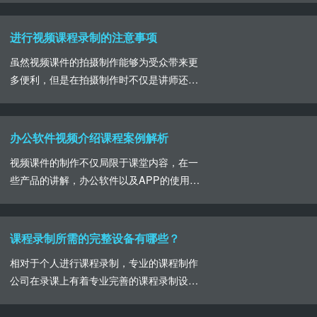
也就是三五个，通......
式。在课程制作中，经常会运用到的便是课
程录播室，专业的课程录播室无论是在环境
进行视频课程录制的注意事项
条件上，还是设施配备上都能给到一定的保
虽然视频课件的拍摄制作能够为受众带来更
障。北京要想找到合适的专业的精品课程录
多便利，但是在拍摄制作时不仅是讲师还是
播室，要多进行对比和参考，根据自身的预
课件都要做好充足准备，关于讲师，关于课
算以及相关课程要求......
件我们就共同来了解一下这些注意事项。首
先如果选择在视频课件中插入PPT内容，就
办公软件视频介绍课程案例解析
要注意PPT的内容要求，在保证内容详尽正
视频课件的制作不仅局限于课堂内容，在一
确的情况下，布局合理，明确的重难点内容
些产品的讲解，办公软件以及APP的使用介
分解，图文并茂。作为视频课程录制的主要
绍中依旧可以选择视频的拍摄制作。曾有看
角色，课件的......
过海关在稽查财务数据办公软件的应用中，
进行教学短视频的制作，此次教学视频内容
课程录制所需的完整设备有哪些？
由云创课倾情打造，视频整体内容包括实景
相对于个人进行课程录制，专业的课程制作
拍摄以及相关的数据采集内容讲解两部分，
公司在录课上有着专业完善的课程录制设
为了方便于受众的认识和了解，从短视频中
备，根据不同的课程制作需求，进行相应的
我们可以看出画......
方案制定，选择合适的录制设备，一套完整