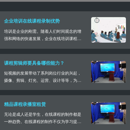
企业培训在线课程录制优势
培训是企业的刚需。随着人们时间观念的增
强和网络的快速发展，企业在线培训课程逐
渐成为主流，为此企业在线培训课程的录制
有哪些优势，我们一起了解一下。企业在线
培训课程的录制，直接将录制完成的视频内
课程剪辑师要具备哪些能力？
容在网络平台发布，企业员工可以根据自己
短视频的发展带动了系列岗位行业的兴起，
的时间要求和阶段进行自主学习。而且相较
摄像、剪辑、灯光、运营、设计等等，为了
于企业直播培训，在线培训课程的录制成本
呈现出视频画面的美感，需要各个岗位部门
较低，课程能够多......
之间的合作。今天我们就来看一下完美在线
课件视频的呈现，其背后的剪辑师所要具备
精品课程录播室租赁
的能力。首先课程剪辑与宣传片、广告片的
无论是成人还是学生，在线课程的制作都是
剪辑还是有一定的区别的。宣传片和广告片
一种趋势。在线课程的制作不仅为学习提供
的拍摄制作总体量上也就是系列内容，最多
了方便，也是一种推广营销获得收益的方