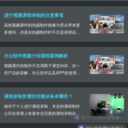
也就是三五个，通......
式。在课程制作中，经常会运用到的便是课
程录播室，专业的课程录播室无论是在环境
进行视频课程录制的注意事项
条件上，还是设施配备上都能给到一定的保
虽然视频课件的拍摄制作能够为受众带来更
障。北京要想找到合适的专业的精品课程录
多便利，但是在拍摄制作时不仅是讲师还是
播室，要多进行对比和参考，根据自身的预
课件都要做好充足准备，关于讲师，关于课
算以及相关课程要求......
件我们就共同来了解一下这些注意事项。首
先如果选择在视频课件中插入PPT内容，就
办公软件视频介绍课程案例解析
要注意PPT的内容要求，在保证内容详尽正
视频课件的制作不仅局限于课堂内容，在一
确的情况下，布局合理，明确的重难点内容
些产品的讲解，办公软件以及APP的使用介
分解，图文并茂。作为视频课程录制的主要
绍中依旧可以选择视频的拍摄制作。曾有看
角色，课件的......
过海关在稽查财务数据办公软件的应用中，
进行教学短视频的制作，此次教学视频内容
课程录制所需的完整设备有哪些？
由云创课倾情打造，视频整体内容包括实景
相对于个人进行课程录制，专业的课程制作
拍摄以及相关的数据采集内容讲解两部分，
公司在录课上有着专业完善的课程录制设
你们可以录制课程嘛？
为了方便于受众的认识和了解，从短视频中
备，根据不同的课程制作需求，进行相应的
我们可以看出画......
你们有影棚出租嘛？
方案制定，选择合适的录制设备，一套完整