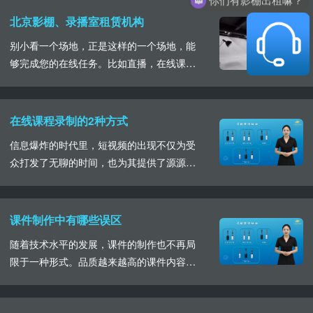
的课程录制设备都有什么我们具体详细的了
北京影棚、录播室租赁机构
解一下。首先最必要的设备便是高清摄像
别小看一个场地，正是这样的一个场地，能
机，摄像机的使用决定着最终成片画面的清
够完成您的在线任务。比如直播，在线课程
晰度，课程的呈现在画面上尤为重要，既展
录制，线上年会，线上会议以及线上展会等
现丰富的知识内容，也......
等，在现在这个大环境下，“线上表演”以
及“线上学习”备受青睐，而影棚、录播演播
在线课程录制的2种方式
室成为了线上内容进行的有力支撑。年关将
信息爆炸的时代里，短视频的出现不仅为受
近，如果还在因为举行不了的线下年会而苦
众打发了无聊的时间，也为其提供了源源不
恼，完全可以转战线上，选择合适的影棚进
断的知识，无论是学生，还是成年人，线上
行表演，经过前......
学习成为一种获取知识的途径。在线教育课
程内容被广泛的传播，我们通常看到的有直
课件制作中有哪些误区
播课程和录播课程，相较于直播课程，录播
随着技术水平的发展，课件的制作也不再局
形式备受欢迎。录播课程能够随时随地进行
限于一种形式。品质越来越高的课件内容呈
学习观看，不受时间和空间的限制，在其制
现在受众面前，在课件完美呈现的背后有着
作上画面的丰富性......
专业的制作团队，但是我们要注意这些误区