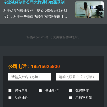
的存在。1、教材搬用课件的制作可以说是重
专业视频制作公司怎样进行微课录制
难点的总结，并不是直接将课程内容原封不
对于优质的微课制作，现如今都会采取原创
动的搬运到屏幕上，全部的内容堆砌对学生
设计，对于一些高端的课件内容制作设计，
们的学习吸收没有一点用处。其内容的制作
一些录屏软件是很难实现的，这就需要寻找
在于可视化，将......
专业的制作公司来进行。基于微课制作的主
要要求时，内容精炼，重难点突出，对于内
标签pagelist报错：只适用在标签list之后。
容繁缛而多的情况下进行系列制作，在内
容、文字、图片以及声音的运用中注意准确
无误，保证微课的呈现语言上的通俗易懂、
深入浅出，讲究停顿......
公司电话：18515625930
课程录制
慕课制作
微课制作
动画课件
录播室租赁