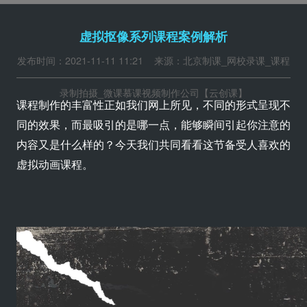
虚拟抠像系列课程案例解析
发布时间：2021-11-11 11:21 来源：北京制课_网校录课_课程
录制拍摄_微课慕课视频制作公司【云创课】
课程制作的丰富性正如我们网上所见，不同的形式呈现不
同的效果，而最吸引的是哪一点，能够瞬间引起你注意的
内容又是什么样的？今天我们共同看看这节备受人喜欢的
虚拟动画课程。