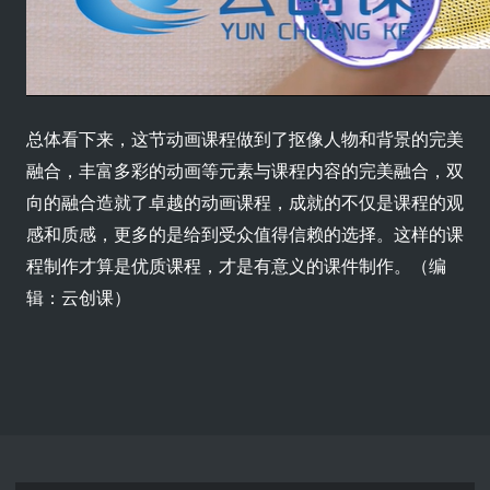
总体看下来，这节动画课程做到了抠像人物和背景的完美
融合，丰富多彩的动画等元素与课程内容的完美融合，双
向的融合造就了卓越的动画课程，成就的不仅是课程的观
感和质感，更多的是给到受众值得信赖的选择。这样的课
程制作才算是优质课程，才是有意义的课件制作。（编
辑：云创课）