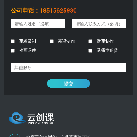
公司电话：18515625930
课程录制
慕课制作
微课制作
动画课件
录播室租赁
提交
北京云创课制作中心
北京市昌平区